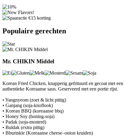
Previous
Next
Populaire gerechten
Mr. CHIKIN Middel
Korean Fried Chicken, knapperig gefrituurd en gecoat met een
authentieke Koreaanse saus. Geserveerd met een portie rijst.
• Yangnyeom (zoet & licht pittig)
• Ganjang (soja-knoflook)
• Korean BBQ (koreaanse bbq)
• Honey Soy (honing-soja)
• Padak (soja-mosterd)
• Buldak (extra pittig)
• Bburinkle (Koreaanse cheese–onion kruiden)