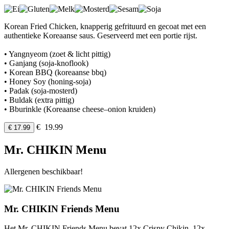
Korean Fried Chicken, knapperig gefrituurd en gecoat met een
authentieke Koreaanse saus. Geserveerd met een portie rijst.
• Yangnyeom (zoet & licht pittig)
• Ganjang (soja-knoflook)
• Korean BBQ (koreaanse bbq)
• Honey Soy (honing-soja)
• Padak (soja-mosterd)
• Buldak (extra pittig)
• Bburinkle (Koreaanse cheese–onion kruiden)
€ 19.99
€ 17.99
Mr. CHIKIN Menu
Allergenen beschikbaar!
Mr. CHIKIN Friends Menu
Het Mr. CHIKIN Friends Menu bevat 12x Crispy Chikin, 12x