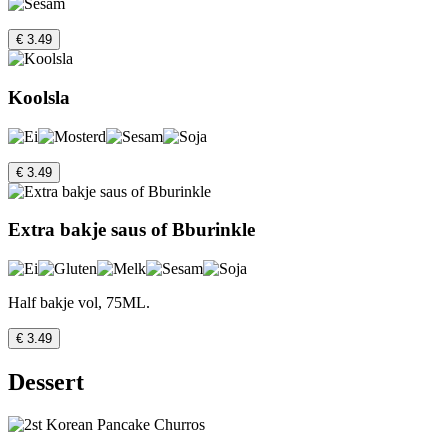
€ 3.49
Koolsla
€ 3.49
Extra bakje saus of Bburinkle
Half bakje vol, 75ML.
€ 3.49
Dessert