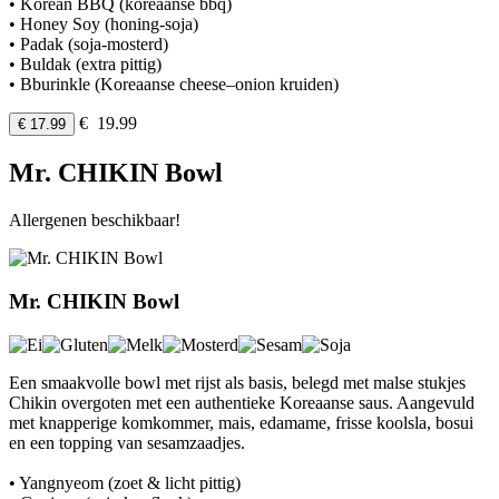
• Korean BBQ (koreaanse bbq)
• Honey Soy (honing-soja)
• Padak (soja-mosterd)
• Buldak (extra pittig)
• Bburinkle (Koreaanse cheese–onion kruiden)
€ 19.99
€ 17.99
Mr. CHIKIN Bowl
Allergenen beschikbaar!
Mr. CHIKIN Bowl
Een smaakvolle bowl met rijst als basis, belegd met malse stukjes
Chikin overgoten met een authentieke Koreaanse saus. Aangevuld
met knapperige komkommer, mais, edamame, frisse koolsla, bosui
en een topping van sesamzaadjes.
• Yangnyeom (zoet & licht pittig)