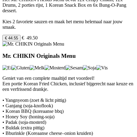
Drums, 2 porties rijst, 1 Korean Snack Box en 6x Bung-O-Pang
dessert.
Kies 2 favoriete sauzen en maak het menu helemaal naar jouw
smaak.
€ 49.50
€ 44.55
Mr. CHIKIN Originals Menu
Geniet van een complete maaltijd met voordeel!
Een portie Korean Fried Chicken, inclusief bijgerecht naar keuze en
een verfrissend drankje.
• Yangnyeom (zoet & licht pittig)
• Ganjang (soja-knoflook)
• Korean BBQ (koreaanse bbq)
• Honey Soy (honing-soja)
• Padak (soja-mosterd)
• Buldak (extra pittig)
• Bburinkle (Koreaanse cheese–onion kruiden)