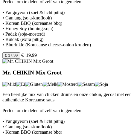
Perfect om te delen of zelf van te genieten.
• Yangnyeom (zoet & licht pittig)
• Ganjang (soja-knoflook)
• Korean BBQ (koreaanse bbq)
• Honey Soy (honing-soja)
• Padak (soja-mosterd)
• Buldak (extra pittig)
• Bburinkle (Koreaanse cheese–onion kruiden)
€ 19.99
€ 17.99
Mr. CHIKIN Mix Groot
Een heerlijke mix van chicken drums en onze chikin, gecoat met een
authentieke Koreaanse saus.
Perfect om te delen of zelf van te genieten.
• Yangnyeom (zoet & licht pittig)
• Ganjang (soja-knoflook)
• Korean BBQ (koreaanse bbq)