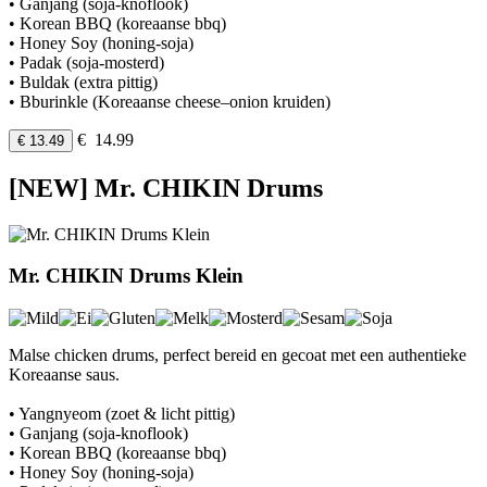
• Ganjang (soja-knoflook)
• Korean BBQ (koreaanse bbq)
• Honey Soy (honing-soja)
• Padak (soja-mosterd)
• Buldak (extra pittig)
• Bburinkle (Koreaanse cheese–onion kruiden)
€ 14.99
€ 13.49
[NEW] Mr. CHIKIN Drums
Mr. CHIKIN Drums Klein
Malse chicken drums, perfect bereid en gecoat met een authentieke
Koreaanse saus.
• Yangnyeom (zoet & licht pittig)
• Ganjang (soja-knoflook)
• Korean BBQ (koreaanse bbq)
• Honey Soy (honing-soja)