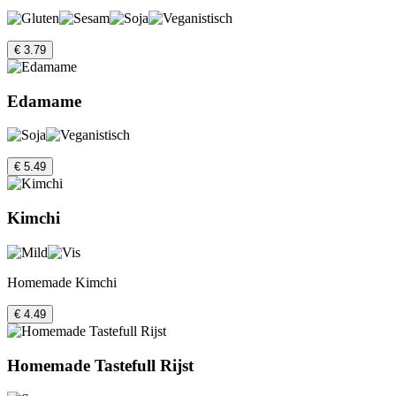
€ 3.79
Edamame
€ 5.49
Kimchi
Homemade Kimchi
€ 4.49
Homemade Tastefull Rijst